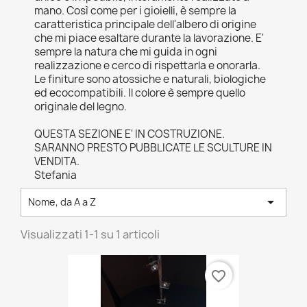
mano. Così come per i gioielli, è sempre la
caratteristica principale dell'albero di origine
che mi piace esaltare durante la lavorazione. E'
sempre la natura che mi guida in ogni
realizzazione e cerco di rispettarla e onorarla.
Le finiture sono atossiche e naturali, biologiche
ed ecocompatibili. Il colore è sempre quello
originale del legno.
QUESTA SEZIONE E' IN COSTRUZIONE.
SARANNO PRESTO PUBBLICATE LE SCULTURE IN
VENDITA.
Stefania

Nome, da A a Z
Visualizzati 1-1 su 1 articoli
favorite_border